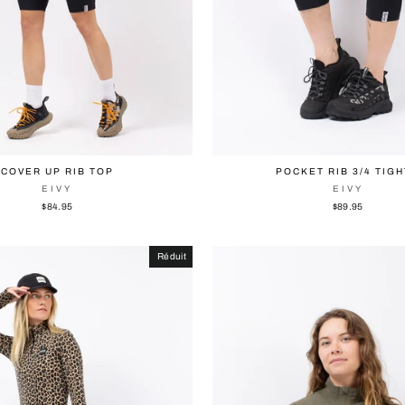
COVER UP RIB TOP
POCKET RIB 3/4 TIG
EIVY
EIVY
$84.95
$89.95
Réduit