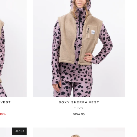
 VEST
BOXY SHERPA VEST
EIVY
 30%
$154.95
Réduit