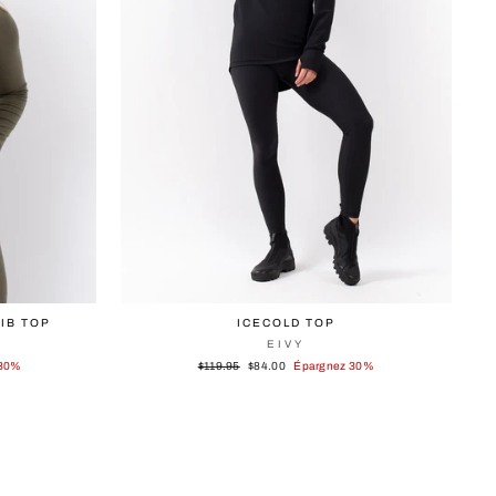
IB TOP
ICECOLD TOP
EIVY
Prix
Prix
 30%
$119.95
$84.00
Épargnez 30%
régulier
réduit