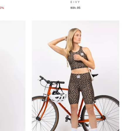
EIVY
30%
$84.95