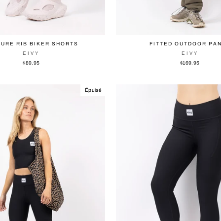
URE RIB BIKER SHORTS
FITTED OUTDOOR PA
EIVY
EIVY
$89.95
$169.95
Épuisé