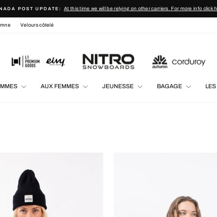
At this time we will be relying on other carriers. For more info click 
NADA POST UPDATE:
Diaporama
omne
Velours côtelé
Pause
OMMES
AUX FEMMES
JEUNESSE
BAGAGE
LES