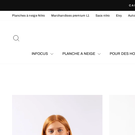
Passer
CA
au
contenu
Planches à neige Nitro
Marchandises premium L1
Sacs nitro
Eivy
Aut
RECHERCHER
INFOCUS
PLANCHE A NEIGE
POUR DES H