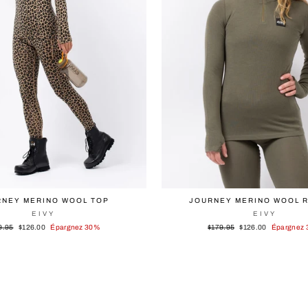
RNEY MERINO WOOL TOP
JOURNEY MERINO WOOL R
EIVY
EIVY
Prix
Prix
Prix
9.95
$126.00
Épargnez 30%
$179.95
$126.00
Épargnez
lier
réduit
régulier
réduit