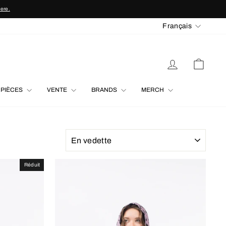
here.
LANGU
Français
SE CONNECTE
PANIE
 PIÈCES
VENTE
BRANDS
MERCH
APPLIQUER
Réduit