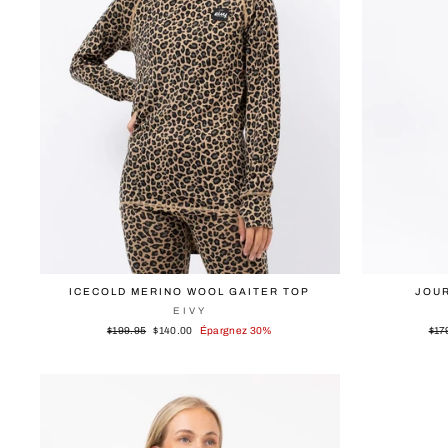
ICECOLD MERINO WOOL GAITER TOP
JOU
EIVY
Prix
Prix
Prix
$199.95
$140.00
Épargnez 30%
$17
régulier
réduit
régu