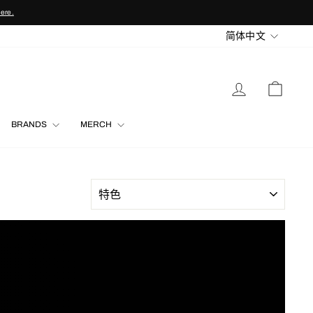
here.
LANGU
简体中文
LOG IN
CART
BRANDS
MERCH
SORT