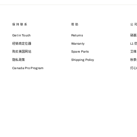
保持联系
帮助
公
Get in Touch
Returns
硝基
经销商定位器
Warranty
L1
购买美国网站
Spare Parts
艾维
隐私政策
Shipping Policy
秋季
Canada Pro Program
灯心