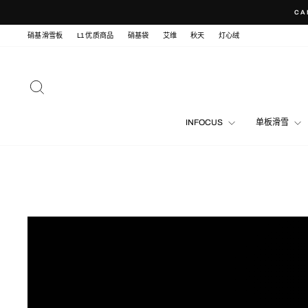
Skip
CA
to
content
硝基滑雪板
L1 优质商品
硝基袋
艾维
秋天
灯心绒
SEARCH
INFOCUS
单板滑雪