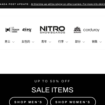
At this time we will be relying on other carriers. For more info click 
NADA POST UPDATE:
Pause
slideshow
男士
女性的
青年
行李
部分
销售
UP TO 50% OFF
SALE ITEMS
SHOP MEN'S
SHOP WOMEN'S