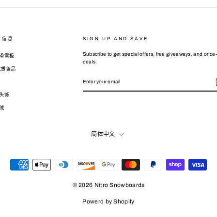
司信息
SIGN UP AND SAVE
Subscribe to get special offers, free giveaways, and once-
滑雪板
deals.
 优质商品
ENTER
SUBSCRIBE
YOUR
EMAIL
头饰
绒
LANGUAGE
简体中文
© 2026 Nitro Snowboards
Powerd by Shopify