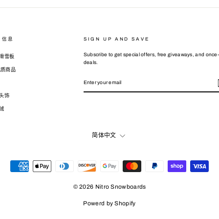
司信息
SIGN UP AND SAVE
Subscribe to get special offers, free giveaways, and once-
滑雪板
deals.
 优质商品
ENTER
SUBSCRIBE
YOUR
EMAIL
头饰
绒
LANGUAGE
简体中文
© 2026 Nitro Snowboards
Powerd by Shopify