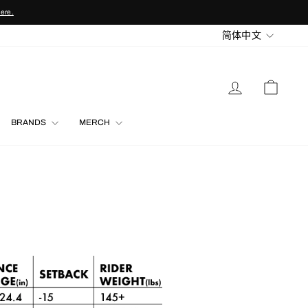
here.
LANGU
简体中文
LOG IN
CART
BRANDS
MERCH