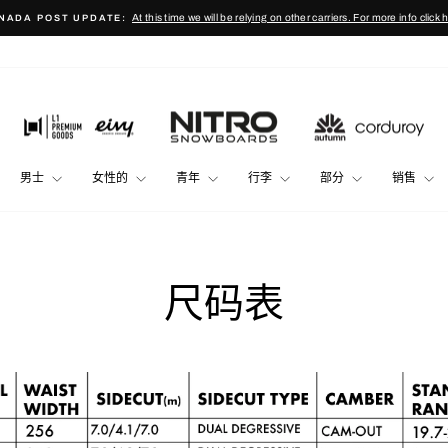
At this time we will be relying on other carriers. For more info click 
NADA POST UPDATE:
Pause
slideshow
男士
女性的
青年
行李
部分
销售
尺码表