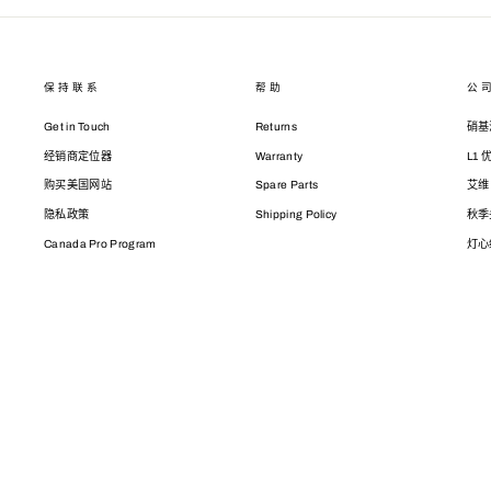
保持联系
帮助
公
Get in Touch
Returns
硝基
经销商定位器
Warranty
L1
购买美国网站
Spare Parts
艾维
隐私政策
Shipping Policy
秋季
Canada Pro Program
灯心