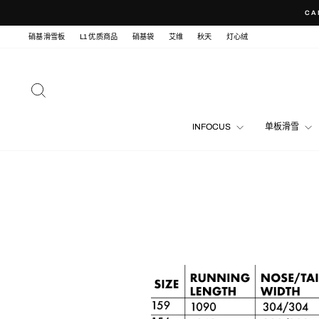
Skip
CA
to
content
硝基滑雪板
L1 优质商品
硝基袋
艾维
秋天
灯心绒
SEARCH
INFOCUS
单板滑雪