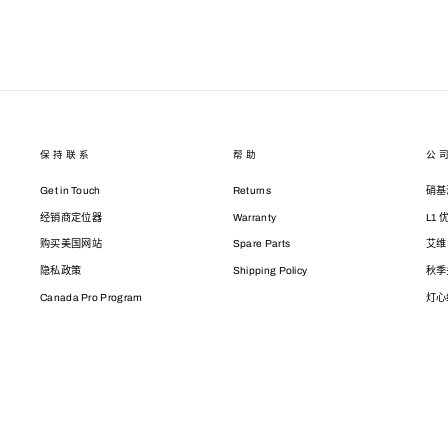
保持联系
帮助
公
Get in Touch
Returns
硝基
经销商定位器
Warranty
L1
购买美国网站
Spare Parts
艾维
隐私政策
Shipping Policy
秋季
Canada Pro Program
灯心