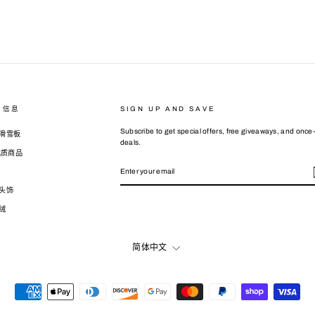
司信息
SIGN UP AND SAVE
Subscribe to get special offers, free giveaways, and once-
滑雪板
deals.
 优质商品
ENTER
SUBSCRIBE
YOUR
EMAIL
头饰
绒
LANGUAGE
简体中文