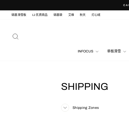
Skip
CA
to
content
硝基滑雪板
L1 优质商品
硝基袋
艾维
秋天
灯心绒
SEARCH
INFOCUS
单板滑雪
SHIPPING
Shipping Zones