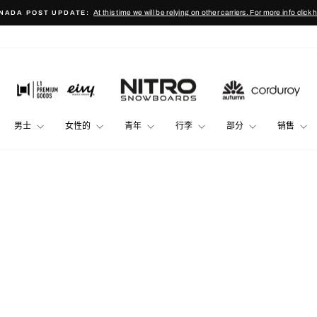
At this time we will be relying on other carriers. For more info click 
NADA POST UPDATE:
Pause
slideshow
男士
女性的
青年
行李
部分
销售