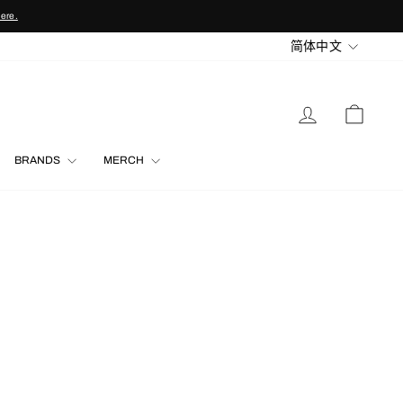
here.
LANGU
简体中文
LOG IN
CART
BRANDS
MERCH